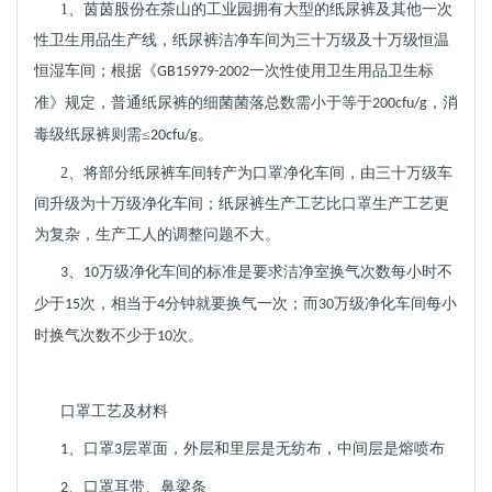
1、
茵茵股份在茶山的工业园拥有大型的纸尿裤及其他一次
性卫生用品生产线，纸尿裤洁净车间为三十万级及十万级恒温
恒湿车间；根据《
一次性使用卫生用品卫生标
GB15979-2002
准》规定，普通纸尿裤的细菌菌落总数需小于等于
，消
200cfu/g
毒级纸尿裤则需≤
。
20cfu/g
2、
将部分纸尿裤车间转产为口罩净化车间，由三十万级车
间升级为十万级净化车间；纸尿裤生产工艺比口罩生产工艺更
为复杂，生产工人的调整问题不大。
万级净化车间的标准是要求洁净室换气次数每小时不
3、
10
少于
次，相当于
分钟就要换气一次；而
万级净化车间每小
15
4
30
时换气次数不少于
次。
10
口罩工艺及材料
口罩
层罩面，外层和里层是无纺布，中间层是熔喷布
1、
3
口罩耳带、鼻梁条
2、