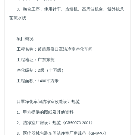
融合工序，
使用
针车、热熔机、高周波机台、紫外线杀
3、
菌流水线
项目概况
工程名称：
茵茵股份
口罩
洁净室
净化车间
工程地址：广东
东莞
净化级别：
级（十万级）
D
工程面积：
平方米
1400
口罩净化车间
洁净室
改造
设计规范
、
甲方提供的图纸及其他资料
1
、洁净室厂房设计规范《
》
2
GB50073-2001
、医疗器械包装车间洁净室厂房规范《
》
3
GMP-97