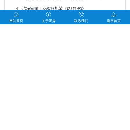
、洁净室施工及
验收
规范《
》
4
JGJ 71-90
、通风与空调工程施工及验收规范《
》
5
GB 50243-2002
网站首页
关于汉鼎
联系我们
返回首页
上一篇：
体外诊断试剂GMP洁净厂房
下一篇：
固体制剂GMP净化车间
联系人：
联系电话：
项目地址：